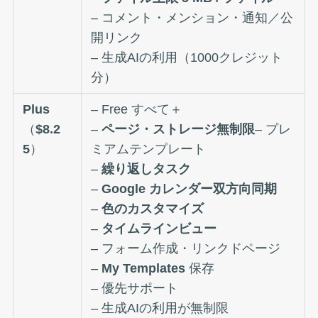
– コメント・メンション・通知／公
開リンク
– 生成AIの利用（1000クレジット
分）
Plus
– Free すべて＋
（
$8.2
–
ページ・ストレージ無制限
– プレ
5
）
ミアムテンプレート
–
繰り返しタスク
–
Google カレンダー双方向同期
–
色のカスタマイズ
–
タイムラインビュー
– フォーム作成・リンクドページ
–
My Templates
保存
– 優先サポート
– 生成AIの利用が無制限